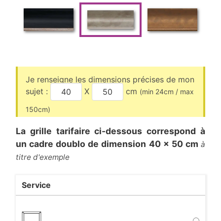
Je renseigne les dimensions précises de mon
sujet :
X
cm
(min
24
cm / max
150
cm)
La grille tarifaire ci-dessous correspond à
un cadre
doublo
de dimension
40
x
50
cm
à
titre d'exemple
Service